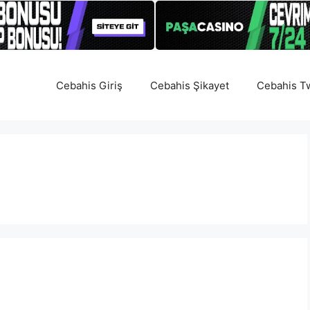
Cebahis Giriş
Cebahis Şikayet
Cebahis Tw