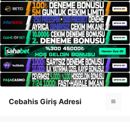
İçeriğe
atla
Cebahis Giriş Adresi
Menü