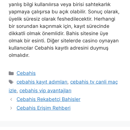
yanlış bilgi kullanılırsa veya birisi sahtekarlık
yapmaya çalışırsa bu açık olabilir. Sonuç olarak,
üyelik süresiz olarak feshedilecektir. Herhangi
bir sorundan kaçınmak için, kayıt sürecinde
dikkatli olmak önemlidir. Bahis sitesine üye
olmak bir esinti. Diğer sitelerde casino oynayan
kullanıcılar Cebahis kayıtlı adresini duymuş
olmalıdır.
Kategoriler
Cebahis
Etiketler
cebahis kayıt adımları
,
cebahis tv canli maç
izle
,
cebahis vip avantajları
Yazı
Cebahis Rekabetçi Bahisler
dolaşımı
Cebahis Erişim Rehberi