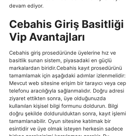
devam ediyor.
Cebahis Giriş Basitliği
Vip Avantajları
Cebahis giriş prosedüründe üyelerine hız ve
basitlik sunan sistem, piyasadaki en güçlü
markalardan biridir.Cebahis kayıt prosedürünü
tamamlamak için aşağıdaki adımlar izlenmelidir:
Mevcut web sitesine erişim bir tarayıcı veya cep
telefonu aracılığıyla sağlanmalıdır. Doğru adresi
ziyaret ettikten sonra, üye olduğunuzda
kullanılan kişisel bilgi formunu doldurun. Bilgi
doğru şekilde doldurulduktan sonra, kayıt işlemi
tamamlanabilir. Oyun sitesine katılmak bir
esintidir ve üye olmak isteyen herkesin sadece