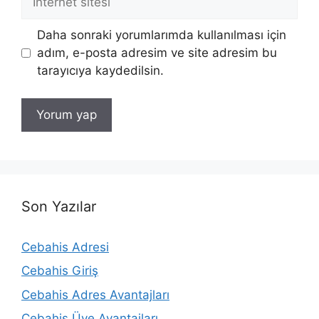
sitesi
Daha sonraki yorumlarımda kullanılması için
adım, e-posta adresim ve site adresim bu
tarayıcıya kaydedilsin.
Son Yazılar
Cebahis Adresi
Cebahis Giriş
Cebahis Adres Avantajları
Cebahis Üye Avantajları