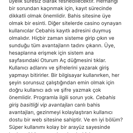
üyelik süresiz olarak feshedilecektir. Herhangi
bir sorundan kaçınmak için, kayıt sürecinde
dikkatli olmak önemlidir. Bahis sitesine üye
olmak bir esinti. Diğer sitelerde casino oynayan
kullanıcılar Cebahis kayıtlı adresini duymuş
olmalıdır. Hiçbir zaman sisteme girip çıkın ve
sunduğu tüm avantajların tadını çıkarın. Üye,
hesaplarına erişmek için sistem ana
sayfasındaki Oturum Aç düğmesini tıklar.
Kullanıcı adlarını ve şifrelerini yazarak giriş
yapmayı bitirirler. Bir bilgisayar kullanırken, her
şeyin sorunsuz çalıştığından emin olmak için
doğru kullanıcı adı ve şifre yazmak çok
önemlidir. Programla ilgili sorun yok.
Cebahis
giriş basitliği vip avantajları
canlı bahis
avantajları, gezinmeyi kolaylaştıran kullanıcı
dostu bir web sitesine sahiptir. Ve en iyi bölüm?
Süper kullanımı kolay bir arayüz sayesinde