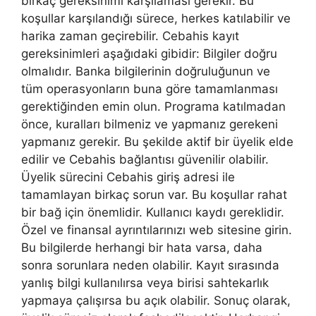
birkaç gereksinimi karşılaması gerekir. Bu
koşullar karşılandığı sürece, herkes katılabilir ve
harika zaman geçirebilir. Cebahis kayıt
gereksinimleri aşağıdaki gibidir: Bilgiler doğru
olmalıdır. Banka bilgilerinin doğruluğunun ve
tüm operasyonların buna göre tamamlanması
gerektiğinden emin olun. Programa katılmadan
önce, kuralları bilmeniz ve yapmanız gerekeni
yapmanız gerekir. Bu şekilde aktif bir üyelik elde
edilir ve Cebahis bağlantısı güvenilir olabilir.
Üyelik sürecini Cebahis giriş adresi ile
tamamlayan birkaç sorun var. Bu koşullar rahat
bir bağ için önemlidir. Kullanıcı kaydı gereklidir.
Özel ve finansal ayrıntılarınızı web sitesine girin.
Bu bilgilerde herhangi bir hata varsa, daha
sonra sorunlara neden olabilir. Kayıt sırasında
yanlış bilgi kullanılırsa veya birisi sahtekarlık
yapmaya çalışırsa bu açık olabilir. Sonuç olarak,