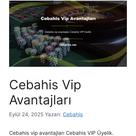
Cebahis Vip
Avantajları
Eylül 24, 2025
Yazarı:
Cebahis
Cebahis vip avantajları Cebahis VIP Üyelik.