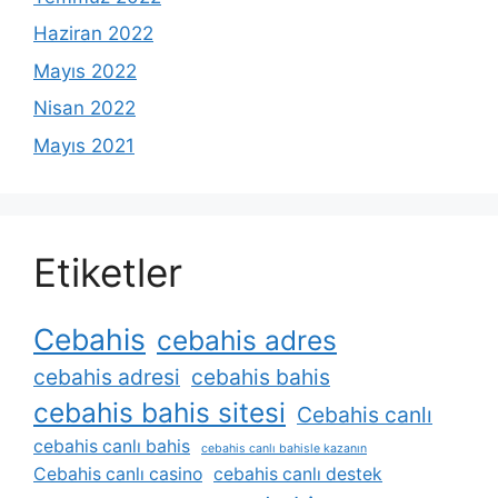
Haziran 2022
Mayıs 2022
Nisan 2022
Mayıs 2021
Etiketler
Cebahis
cebahis adres
cebahis adresi
cebahis bahis
cebahis bahis sitesi
Cebahis canlı
cebahis canlı bahis
cebahis canlı bahisle kazanın
Cebahis canlı casino
cebahis canlı destek