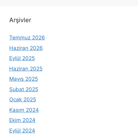
Arşivler
Temmuz 2026
Haziran 2026
Eylül 2025
Haziran 2025
Mayıs 2025
Şubat 2025
Ocak 2025
Kasım 2024
Ekim 2024
Eylül 2024