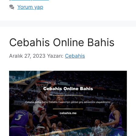
Yorum yap
Cebahis Online Bahis
Aralık 27, 2023
Yazarı:
Cebahis