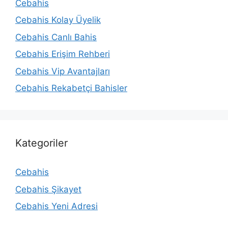
Cebahis
Cebahis Kolay Üyelik
Cebahis Canlı Bahis
Cebahis Erişim Rehberi
Cebahis Vip Avantajları
Cebahis Rekabetçi Bahisler
Kategoriler
Cebahis
Cebahis Şikayet
Cebahis Yeni Adresi