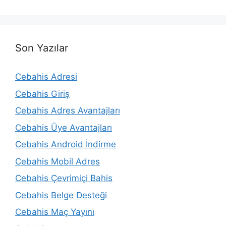
Son Yazılar
Cebahis Adresi
Cebahis Giriş
Cebahis Adres Avantajları
Cebahis Üye Avantajları
Cebahis Android İndirme
Cebahis Mobil Adres
Cebahis Çevrimiçi Bahis
Cebahis Belge Desteği
Cebahis Maç Yayını