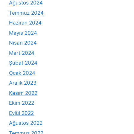
Ağustos 2024
Temmuz 2024
Haziran 2024
Mayıs 2024
Nisan 2024
Mart 2024
Şubat 2024
Ocak 2024
Aralık 2023
Kasım 2022
Ekim 2022
Eylül 2022
Ağustos 2022
Temmuz 2022