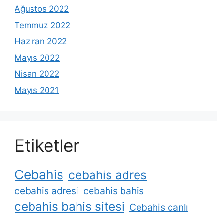
Ağustos 2022
Temmuz 2022
Haziran 2022
Mayıs 2022
Nisan 2022
Mayıs 2021
Etiketler
Cebahis
cebahis adres
cebahis adresi
cebahis bahis
cebahis bahis sitesi
Cebahis canlı