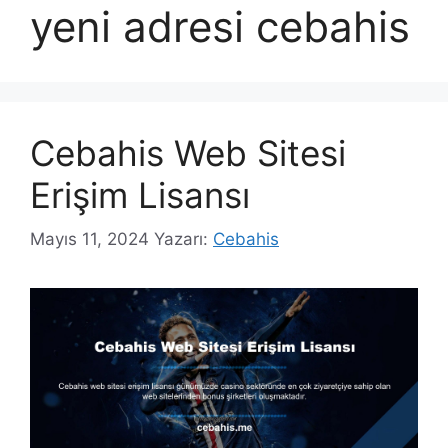
yeni adresi cebahis
Cebahis Web Sitesi
Erişim Lisansı
Mayıs 11, 2024
Yazarı:
Cebahis