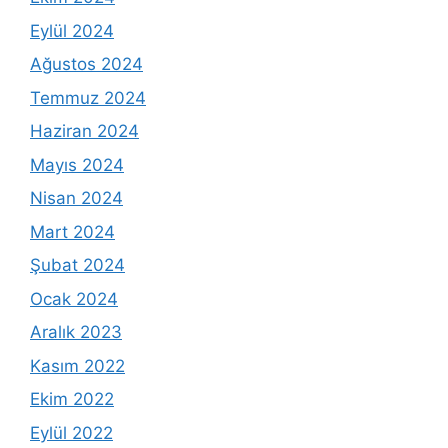
Eylül 2024
Ağustos 2024
Temmuz 2024
Haziran 2024
Mayıs 2024
Nisan 2024
Mart 2024
Şubat 2024
Ocak 2024
Aralık 2023
Kasım 2022
Ekim 2022
Eylül 2022