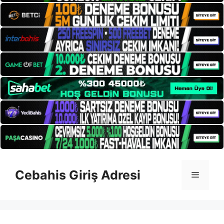
İçeriğe
atla
Cebahis Giriş Adresi
Menü