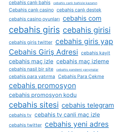
cebahis canlı bahis
cebahis canlı bahisle kazanın
Cebahis canlı casino
cebahis canlı destek
cebahis com
cebahis casino oyunları
cebahis giris
cebahis girisi
cebahis giris yap
cebahis giris twitter
Cebahis Giriş Adresi
cebahis kayit
cebahis maç izle
cebahis maç izleme
cebahis nasil bir site
cebahis pandemi yarışmalar
cebahis para yatırma
Cebahis Para Çekme
cebahis promosyon
cebahis promosyon kodu
cebahis sitesi
cebahis telegram
cebahis tv canli maç izle
cebahis tv
cebahis yeni adres
cebahis twitter