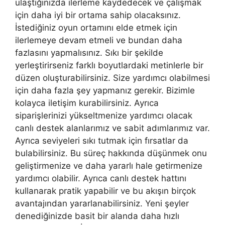
ulaştığınızda ilerleme kaydedecek ve çalışmak
için daha iyi bir ortama sahip olacaksınız.
İstediğiniz oyun ortamını elde etmek için
ilerlemeye devam etmeli ve bundan daha
fazlasını yapmalısınız. Sıkı bir şekilde
yerleştirirseniz farklı boyutlardaki metinlerle bir
düzen oluşturabilirsiniz. Size yardımcı olabilmesi
için daha fazla şey yapmanız gerekir. Bizimle
kolayca iletişim kurabilirsiniz. Ayrıca
siparişlerinizi yükseltmenize yardımcı olacak
canlı destek alanlarımız ve sabit adımlarımız var.
Ayrıca seviyeleri sıkı tutmak için fırsatlar da
bulabilirsiniz. Bu süreç hakkında düşünmek onu
geliştirmenize ve daha yararlı hale getirmenize
yardımcı olabilir. Ayrıca canlı destek hattını
kullanarak pratik yapabilir ve bu akışın birçok
avantajından yararlanabilirsiniz. Yeni şeyler
denediğinizde basit bir alanda daha hızlı