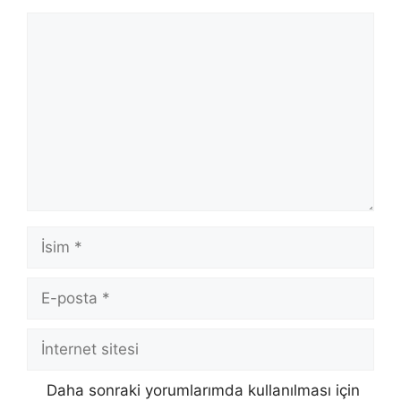
Yorum
İsim
E-
posta
İnternet
sitesi
Daha sonraki yorumlarımda kullanılması için