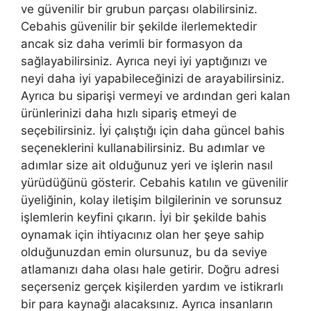
ve güvenilir bir grubun parçası olabilirsiniz.
Cebahis güvenilir bir şekilde ilerlemektedir
ancak siz daha verimli bir formasyon da
sağlayabilirsiniz. Ayrıca neyi iyi yaptığınızı ve
neyi daha iyi yapabileceğinizi de arayabilirsiniz.
Ayrıca bu siparişi vermeyi ve ardından geri kalan
ürünlerinizi daha hızlı sipariş etmeyi de
seçebilirsiniz. İyi çalıştığı için daha güncel bahis
seçeneklerini kullanabilirsiniz. Bu adımlar ve
adımlar size ait olduğunuz yeri ve işlerin nasıl
yürüdüğünü gösterir. Cebahis katılın ve güvenilir
üyeliğinin, kolay iletişim bilgilerinin ve sorunsuz
işlemlerin keyfini çıkarın. İyi bir şekilde bahis
oynamak için ihtiyacınız olan her şeye sahip
olduğunuzdan emin olursunuz, bu da seviye
atlamanızı daha olası hale getirir. Doğru adresi
seçerseniz gerçek kişilerden yardım ve istikrarlı
bir para kaynağı alacaksınız. Ayrıca insanların