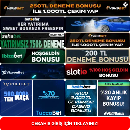
×
CEBAHIS GİRİŞ İÇİN TIKLAYINIZ!