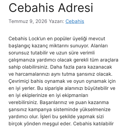
Cebahis Adresi
Temmuz 9, 2026
Yazarı:
Cebahis
Cebahis Lock’un en popüler üyeliği mevcut
başlangıç kazanç miktarını sunuyor. Alanları
sorunsuz tutabilir ve uzun süre verimli
çalışmanıza yardımcı olacak gerekli tüm araçlara
sahip olabilirsiniz. Daha fazla para kazanacak
ve harcamalarınızı aynı tutma şansınız olacak.
Çevrimiçi bahis oynamak ve oyun oynamak için
en iyi yerler. Bu siparişle alanınızı büyütebilir ve
en iyi ekiplerinize en iyi ekipmanları
verebilirsiniz. Başarılarınız ve puan kazanma
şansınız kampanya sisteminde yükselmenize
yardımcı olur. İşleri bu şekilde yapmak sizi
birçok yönden meşgul eder. Cebahis katılabilir