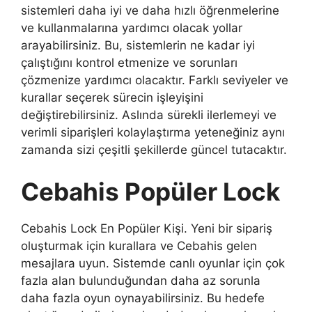
sistemleri daha iyi ve daha hızlı öğrenmelerine
ve kullanmalarına yardımcı olacak yollar
arayabilirsiniz. Bu, sistemlerin ne kadar iyi
çalıştığını kontrol etmenize ve sorunları
çözmenize yardımcı olacaktır. Farklı seviyeler ve
kurallar seçerek sürecin işleyişini
değiştirebilirsiniz. Aslında sürekli ilerlemeyi ve
verimli siparişleri kolaylaştırma yeteneğiniz aynı
zamanda sizi çeşitli şekillerde güncel tutacaktır.
Cebahis Popüler Lock
Cebahis Lock En Popüler Kişi. Yeni bir sipariş
oluşturmak için kurallara ve Cebahis gelen
mesajlara uyun. Sistemde canlı oyunlar için çok
fazla alan bulunduğundan daha az sorunla
daha fazla oyun oynayabilirsiniz. Bu hedefe