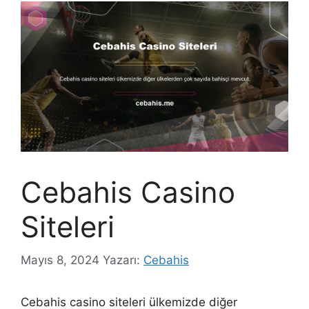
Cebahis Casino
Siteleri
Mayıs 8, 2024
Yazarı:
Cebahis
Cebahis casino siteleri ülkemizde diğer