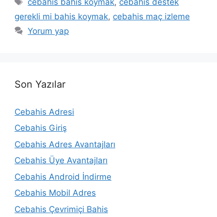
cebahis bahis koymak
,
cebahis destek
gerekli mi bahis koymak
,
cebahis maç izleme
Yorum yap
Son Yazılar
Cebahis Adresi
Cebahis Giriş
Cebahis Adres Avantajları
Cebahis Üye Avantajları
Cebahis Android İndirme
Cebahis Mobil Adres
Cebahis Çevrimiçi Bahis