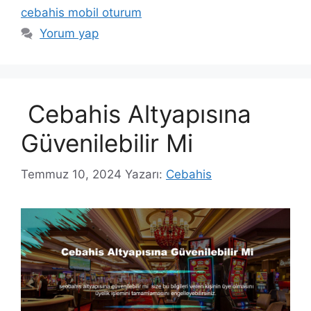
cebahis mobil oturum
Yorum yap
Cebahis Altyapısına
Güvenilebilir Mi
Temmuz 10, 2024
Yazarı:
Cebahis