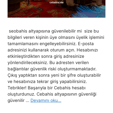
seobahis altyapısına güvenilebilir mi size bu
bilgileri veren kişinin üye olmasını üyelik işlemini
tamamlamasını engelleyebilirsiniz. E-posta
adresinizi kullanarak oturum açın. Hesabınızı
etkinleştirdikten sonra giriş adresinize
yönlendirileceksiniz. Bu adresten verilen
bağlantılar güvenlik riski oluşturmamaktadır.
Çıkış yaptıktan sonra yeni bir şifre oluşturabilir
ve hesabınıza tekrar giriş yapabilirsiniz.
Tebrikler! Başarıyla bir Cebahis hesabı
oluşturdunuz. Cebahis altyapısının güvenliği
güvenilir …
Devamını oku…