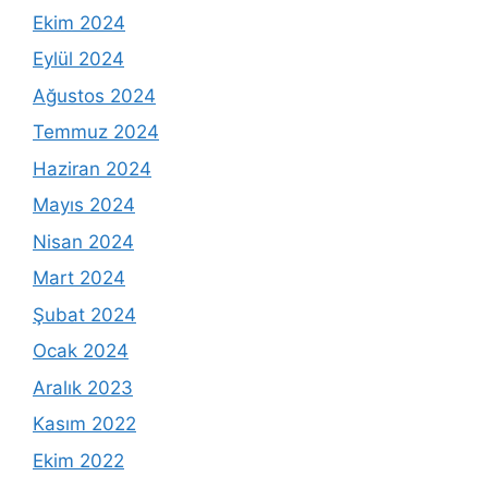
Ekim 2024
Eylül 2024
Ağustos 2024
Temmuz 2024
Haziran 2024
Mayıs 2024
Nisan 2024
Mart 2024
Şubat 2024
Ocak 2024
Aralık 2023
Kasım 2022
Ekim 2022