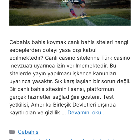
Cebahis bahis koymak canlı bahis siteleri hangi
sebeplerden dolayı yasa dışı kabul
edilmektedir? Canlı casino sitelerine Türk casino
mevzuatı uyarınca izin verilmemektedir. Bu
sitelerde yayın yapılması işkence kanunları
uyarınca yasaktır. Sık karşılaşılan bir sorun değil.
Bir canlı bahis sitesinin lisansı, platformun
gerçek hizmetler sağladığını gösterir. Test
yetkilisi, Amerika Birleşik Devletleri dışında
kayıtlı olan ve gizlilik …
Devamını oku…
Kategoriler
Cebahis
Etiketler