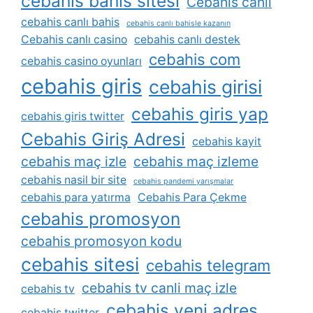
cebahis bahis sitesi
Cebahis canlı
cebahis canlı bahis
cebahis canlı bahisle kazanın
Cebahis canlı casino
cebahis canlı destek
cebahis com
cebahis casino oyunları
cebahis giris
cebahis girisi
cebahis giris yap
cebahis giris twitter
Cebahis Giriş Adresi
cebahis kayit
cebahis maç izle
cebahis maç izleme
cebahis nasil bir site
cebahis pandemi yarışmalar
cebahis para yatırma
Cebahis Para Çekme
cebahis promosyon
cebahis promosyon kodu
cebahis sitesi
cebahis telegram
cebahis tv canli maç izle
cebahis tv
cebahis yeni adres
cebahis twitter