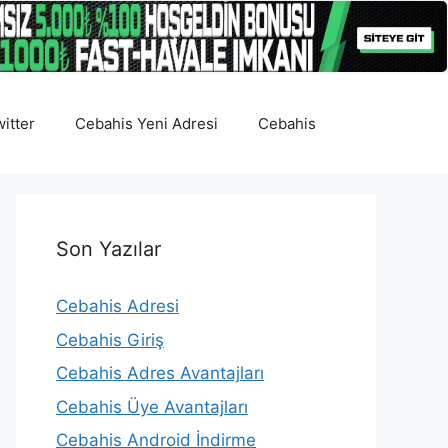
itter
Cebahis Yeni Adresi
Cebahis
Son Yazılar
Cebahis Adresi
Cebahis Giriş
Cebahis Adres Avantajları
Cebahis Üye Avantajları
Cebahis Android İndirme