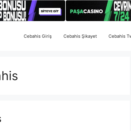
Cebahis Giriş
Cebahis Şikayet
Cebahis Tw
ahis
s