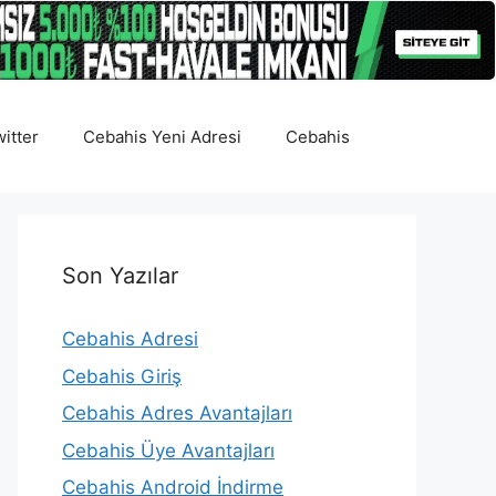
itter
Cebahis Yeni Adresi
Cebahis
Son Yazılar
Cebahis Adresi
Cebahis Giriş
Cebahis Adres Avantajları
Cebahis Üye Avantajları
Cebahis Android İndirme