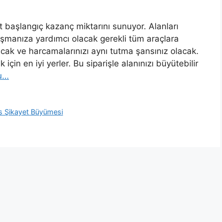
 başlangıç kazanç miktarını sunuyor. Alanları
lışmanıza yardımcı olacak gerekli tüm araçlara
acak ve harcamalarınızı aynı tutma şansınız olacak.
in en iyi yerler. Bu siparişle alanınızı büyütebilir
u…
s Şikayet Büyümesi