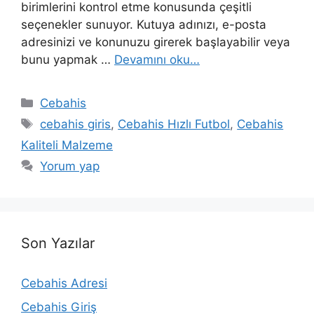
birimlerini kontrol etme konusunda çeşitli
seçenekler sunuyor. Kutuya adınızı, e-posta
adresinizi ve konunuzu girerek başlayabilir veya
bunu yapmak …
Devamını oku…
Kategoriler
Cebahis
Etiketler
cebahis giris
,
Cebahis Hızlı Futbol
,
Cebahis
Kaliteli Malzeme
Yorum yap
Son Yazılar
Cebahis Adresi
Cebahis Giriş