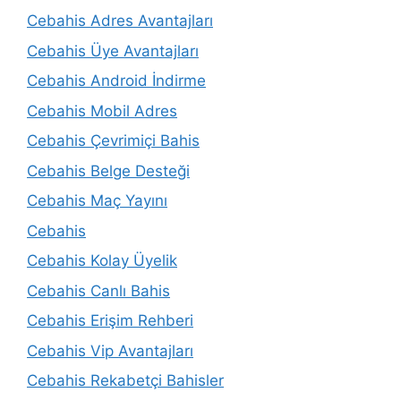
Cebahis Adres Avantajları
Cebahis Üye Avantajları
Cebahis Android İndirme
Cebahis Mobil Adres
Cebahis Çevrimiçi Bahis
Cebahis Belge Desteği
Cebahis Maç Yayını
Cebahis
Cebahis Kolay Üyelik
Cebahis Canlı Bahis
Cebahis Erişim Rehberi
Cebahis Vip Avantajları
Cebahis Rekabetçi Bahisler