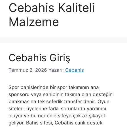
Cebahis Kaliteli
Malzeme
Cebahis Giriş
Temmuz 2, 2026
Yazarı:
Cebahis
Spor bahislerinde bir spor takımının ana
sponsoru veya sahibinin takıma olan desteğini
bırakmasına tek seferlik transfer denir. Oyun
siteleri, üyelerine farklı sorunlarda yardımcı
oluyor ve bu nedenle siteye çok az şikayet
geliyor. Bahis sitesi, Cebahis canlı destek