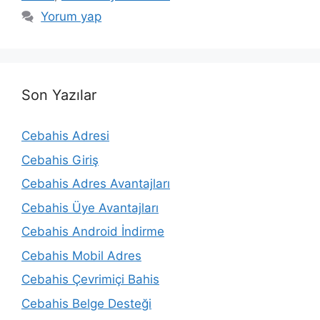
Yorum yap
Son Yazılar
Cebahis Adresi
Cebahis Giriş
Cebahis Adres Avantajları
Cebahis Üye Avantajları
Cebahis Android İndirme
Cebahis Mobil Adres
Cebahis Çevrimiçi Bahis
Cebahis Belge Desteği