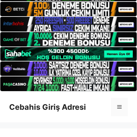
İçeriğe
atla
Cebahis Giriş Adresi
Menü