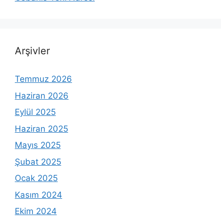
Arşivler
Temmuz 2026
Haziran 2026
Eylül 2025
Haziran 2025
Mayıs 2025
Şubat 2025
Ocak 2025
Kasım 2024
Ekim 2024