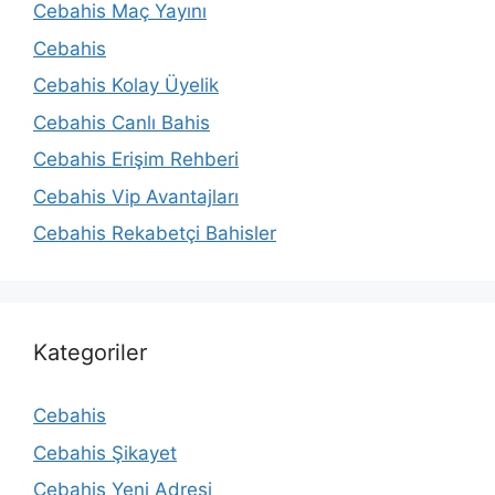
Cebahis Maç Yayını
Cebahis
Cebahis Kolay Üyelik
Cebahis Canlı Bahis
Cebahis Erişim Rehberi
Cebahis Vip Avantajları
Cebahis Rekabetçi Bahisler
Kategoriler
Cebahis
Cebahis Şikayet
Cebahis Yeni Adresi