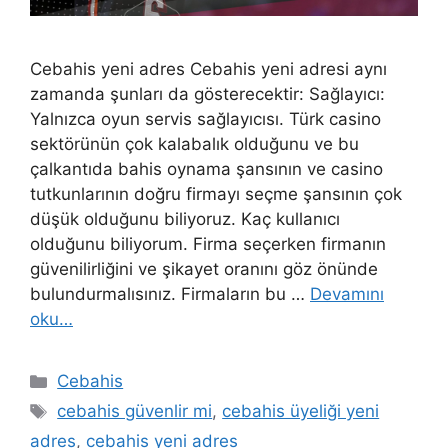
Cebahis yeni adres Cebahis yeni adresi aynı
zamanda şunları da gösterecektir: Sağlayıcı:
Yalnızca oyun servis sağlayıcısı. Türk casino
sektörünün çok kalabalık olduğunu ve bu
çalkantıda bahis oynama şansının ve casino
tutkunlarının doğru firmayı seçme şansının çok
düşük olduğunu biliyoruz. Kaç kullanıcı
olduğunu biliyorum. Firma seçerken firmanın
güvenilirliğini ve şikayet oranını göz önünde
bulundurmalısınız. Firmaların bu …
Devamını
oku…
Kategoriler
Cebahis
Etiketler
cebahis güvenlir mi
,
cebahis üyeliği yeni
adres
,
cebahis yeni adres