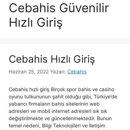
Cebahis Güvenilir
Hızlı Giriş
Cebahis Hızlı Giriş
Haziran 25, 2022
Yazarı:
Cebahis
Cebahis hızlı giriş Birçok spor bahis ve casino
oyunu tutkununun şahit olduğu gibi, Türkiye’de
yabancı firmaların bahis sitelerinin web
adresleri ve mobil internet adresleri sık sık
değiştirilmekte ve güncellenmektedir. Bunun
temel nedeni, Bilgi Teknolojileri ve İletişim