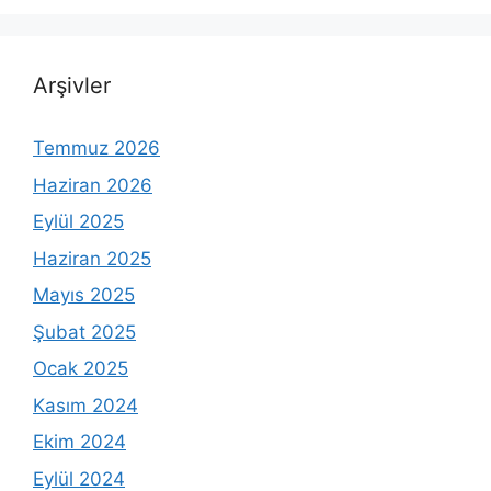
Arşivler
Temmuz 2026
Haziran 2026
Eylül 2025
Haziran 2025
Mayıs 2025
Şubat 2025
Ocak 2025
Kasım 2024
Ekim 2024
Eylül 2024