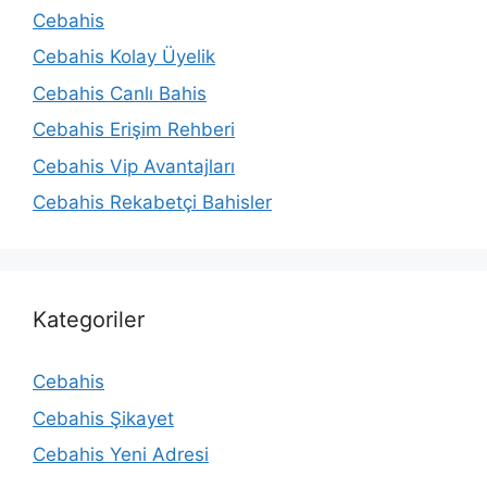
Cebahis
Cebahis Kolay Üyelik
Cebahis Canlı Bahis
Cebahis Erişim Rehberi
Cebahis Vip Avantajları
Cebahis Rekabetçi Bahisler
Kategoriler
Cebahis
Cebahis Şikayet
Cebahis Yeni Adresi