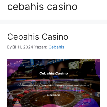
cebahis casino
Cebahis Casino
Eylül 11, 2024
Yazarı:
Cebahis