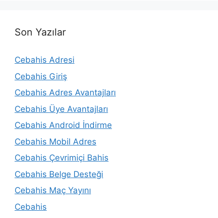
Son Yazılar
Cebahis Adresi
Cebahis Giriş
Cebahis Adres Avantajları
Cebahis Üye Avantajları
Cebahis Android İndirme
Cebahis Mobil Adres
Cebahis Çevrimiçi Bahis
Cebahis Belge Desteği
Cebahis Maç Yayını
Cebahis