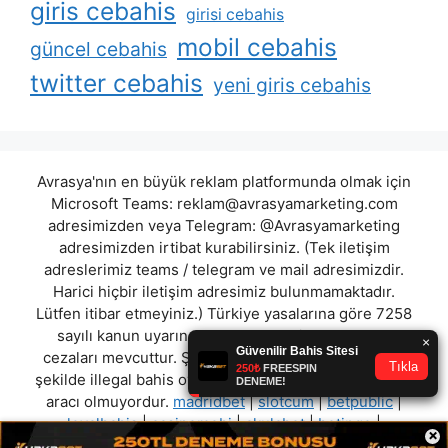
giris cebahis
girisi cebahis
mobil cebahis
güncel cebahis
twitter cebahis
yeni giris cebahis
Avrasya'nın en büyük reklam platformunda olmak için
Microsoft Teams:
reklam@avrasyamarketing.com
adresimizden veya Telegram: @Avrasyamarketing
adresimizden irtibat kurabilirsiniz. (Tek iletişim
adreslerimiz teams / telegram ve mail adresimizdir.
Harici hiçbir iletişim adresimiz bulunmamaktadır.
Lütfen itibar etmeyiniz.) Türkiye yasalarına göre 7258
sayılı kanun uyarınca yasa dışı bahis oynamanın
cezaları mevcuttur. Şu an bulunduğunuz site hiç bir
şekilde illegal bahis oyunları oynatmıyor ve oynamaya
aracı olmuyordur.
madridbet
|
slotcum
|
betpublic
|
loyalbahis
|
casinomobi
|
akulabet
|
betingo
|
×
şimdibahis