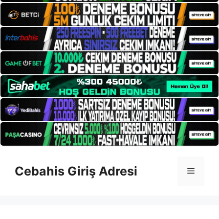
İçeriğe
atla
Cebahis Giriş Adresi
Menü