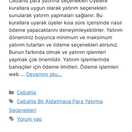
Cebahis para yatırma seçenekleri Üyelere
kurallara uygun olarak yatırım seçenekleri
sunularak yatırım yapmaları sağlanır. Bu
kurallara uyarak üyeler kısa süre içerisinde nasıl
ödeme yapacaklarını deneyimleyebilirler. Yatırım
döneminiz boyunca minimum ve maksimum
yatırım tutarları ve ödeme seçenekleri alırsınız.
Bunun farkında olmak ve yatırım işlemleri
yapmak çok önemlidir. Yatırım işlemlerinde
bahisçiler için ödeme limitleri. Ödeme işlemleri
web …
Devamını oku…
Kategoriler
Cebahis
Etiketler
Cebahis Bir Aldatmaca Para Yatırma
Seçenekleri
Yorum yap