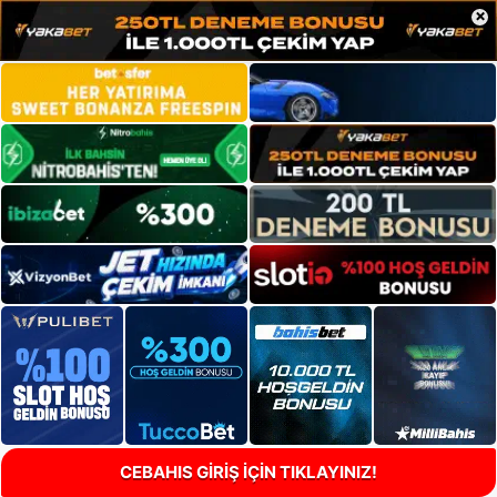
×
CEBAHIS GİRİŞ İÇİN TIKLAYINIZ!