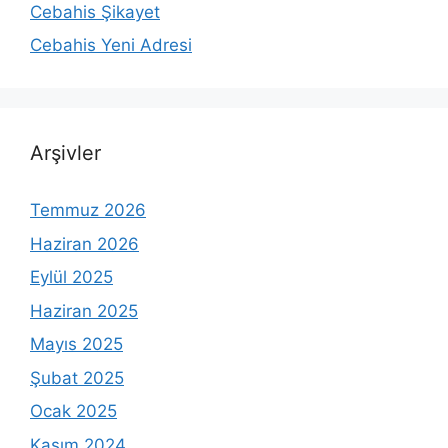
Cebahis Şikayet
Cebahis Yeni Adresi
Arşivler
Temmuz 2026
Haziran 2026
Eylül 2025
Haziran 2025
Mayıs 2025
Şubat 2025
Ocak 2025
Kasım 2024