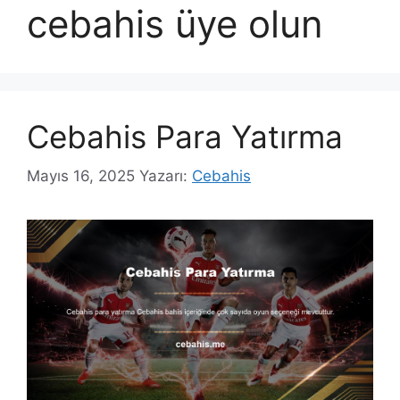
cebahis üye olun
Cebahis Para Yatırma
Mayıs 16, 2025
Yazarı:
Cebahis