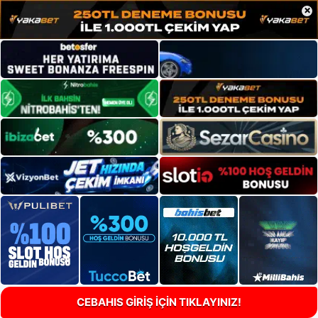
×
CEBAHIS GİRİŞ İÇİN TIKLAYINIZ!