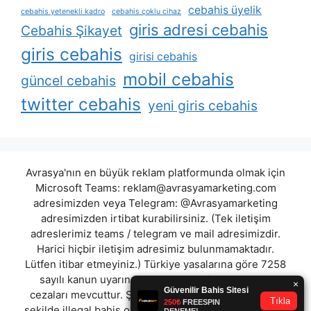
cebahis üyelik
cebahis yetenekli kadro
cebahis çoklu cihaz
giris adresi cebahis
Cebahis Şikayet
giris cebahis
girisi cebahis
mobil cebahis
güncel cebahis
twitter cebahis
yeni giris cebahis
Avrasya'nın en büyük reklam platformunda olmak için
Microsoft Teams:
reklam@avrasyamarketing.com
adresimizden veya Telegram: @Avrasyamarketing
adresimizden irtibat kurabilirsiniz. (Tek iletişim
adreslerimiz teams / telegram ve mail adresimizdir.
Harici hiçbir iletişim adresimiz bulunmamaktadır.
Lütfen itibar etmeyiniz.) Türkiye yasalarına göre 7258
sayılı kanun uyarınca yasa dışı bahis oynamanın
cezaları mevcuttur. Şu an bulunduğunuz site hiç bir
şekilde illegal bahis oyunları oynatmıyor ve oynamaya