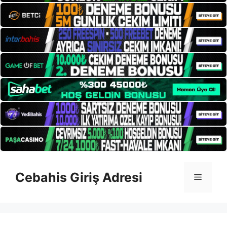
İçeriğe
atla
Cebahis Giriş Adresi
Menü