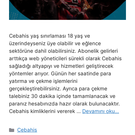
Cebahis yaş sınırlaması 18 yaş ve
üzerindeyseniz üye olabilir ve eğlence
sektörüne dahil olabilirsiniz. Abonelik gelirleri
arttıkça web yöneticileri sürekli olarak Cebahis
sağladığı altyapıyı ve hizmetleri geliştirecek
yöntemler arıyor. Günün her saatinde para
yatırma ve çekme işlemlerini
gerçekleştirebilirsiniz. Ayrıca para çekme
talebiniz 30 dakika içinde tamamlanacak ve
paranız hesabınızda hazır olarak bulunacaktır.
Cebahis kimliklerini vererek …
Devamını oku…
Kategoriler
Cebahis