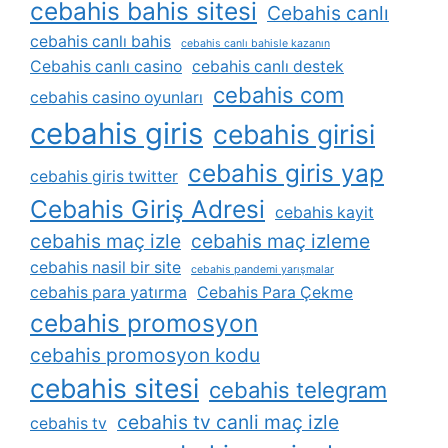
cebahis bahis sitesi
Cebahis canlı
cebahis canlı bahis
cebahis canlı bahisle kazanın
Cebahis canlı casino
cebahis canlı destek
cebahis com
cebahis casino oyunları
cebahis giris
cebahis girisi
cebahis giris yap
cebahis giris twitter
Cebahis Giriş Adresi
cebahis kayit
cebahis maç izle
cebahis maç izleme
cebahis nasil bir site
cebahis pandemi yarışmalar
cebahis para yatırma
Cebahis Para Çekme
cebahis promosyon
cebahis promosyon kodu
cebahis sitesi
cebahis telegram
cebahis tv canli maç izle
cebahis tv