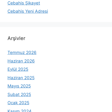
Cebahis Şikayet
Cebahis Yeni Adresi
Arşivler
Temmuz 2026
Haziran 2026
Eylül 2025
Haziran 2025
Mayıs 2025
Şubat 2025
Ocak 2025
Kasım 2024