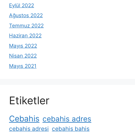
Eylül 2022
Ağustos 2022
Temmuz 2022
Haziran 2022
Mayıs 2022
Nisan 2022
Mayıs 2021
Etiketler
Cebahis
cebahis adres
cebahis adresi
cebahis bahis