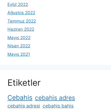
Eylül 2022
Ağustos 2022
Temmuz 2022
Haziran 2022
Mayıs 2022
Nisan 2022
Mayıs 2021
Etiketler
Cebahis
cebahis adres
cebahis adresi
cebahis bahis