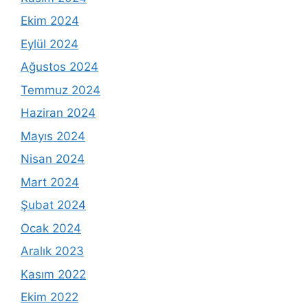
Ekim 2024
Eylül 2024
Ağustos 2024
Temmuz 2024
Haziran 2024
Mayıs 2024
Nisan 2024
Mart 2024
Şubat 2024
Ocak 2024
Aralık 2023
Kasım 2022
Ekim 2022