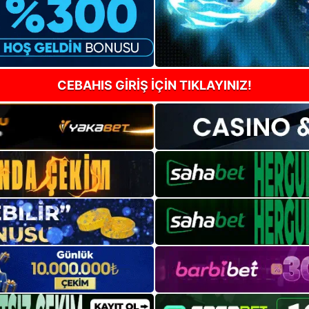
CEBAHIS GİRİŞ İÇİN TIKLAYINIZ!