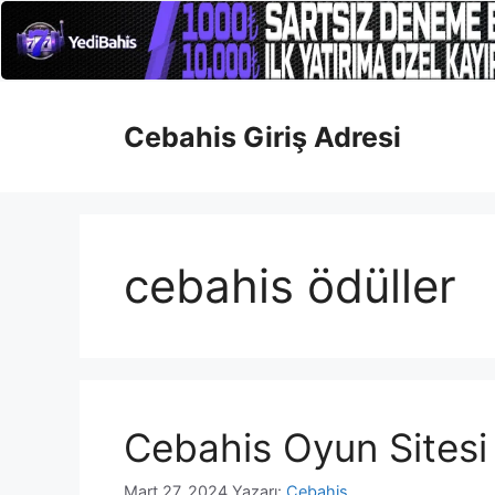
İçeriğe
atla
Cebahis Giriş Adresi
cebahis ödüller
Cebahis Oyun Sitesi
Mart 27, 2024
Yazarı:
Cebahis