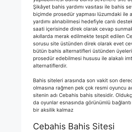
Şikâyet bahis yardımı vasıtası ile bahis se
biçimde prosedür yapması lüzumdaki ile al
yardımı alınabilmesi hedefiyle canlı dest
saati içerisinde direk olarak cevap sunma
akıllarda merak edilmekte tespit edilen Ceb
sorusu site üstünden direk olarak evet ce
bütün bahis alternatifleri üstünden üyeler
prosedür edebilmesi hususu ile alakalı imt
alternatiflerdir.
Bahis siteleri arasında son vakit son derec
olmasına rağmen pek çok resmi oyuncu açı
sitenin adı Cebahis bahis sitesidir. Oldukça
da oyunlar esnasında görünümlü bağlantı 
bir aksilik kalmaz
Cebahis Bahis Sitesi