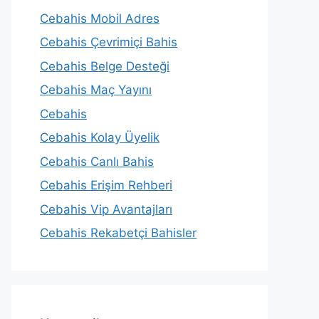
Cebahis Mobil Adres
Cebahis Çevrimiçi Bahis
Cebahis Belge Desteği
Cebahis Maç Yayını
Cebahis
Cebahis Kolay Üyelik
Cebahis Canlı Bahis
Cebahis Erişim Rehberi
Cebahis Vip Avantajları
Cebahis Rekabetçi Bahisler