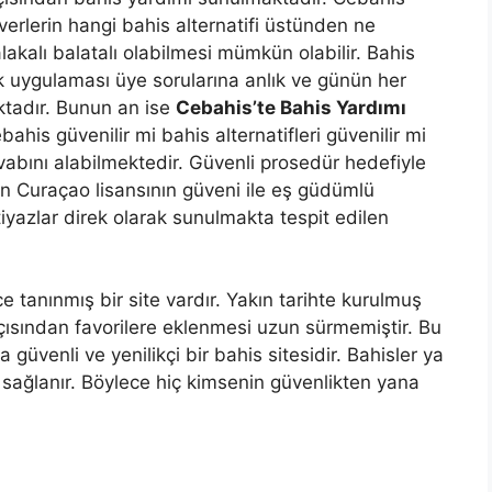
verlerin hangi bahis alternatifi üstünden ne
akalı balatalı olabilmesi mümkün olabilir. Bahis
ek uygulaması üye sorularına anlık ve günün her
ktadır. Bunun an ise
Cebahis’te Bahis Yardımı
ahis güvenilir mi bahis alternatifleri güvenilir mi
vabını alabilmektedir. Güvenli prosedür hedefiyle
in Curaçao lisansının güveni ile eş güdümlü
iyazlar direk olarak sunulmakta tespit edilen
e tanınmış bir site vardır. Yakın tarihte kurulmuş
sından favorilere eklenmesi uzun sürmemiştir. Bu
 güvenli ve yenilikçi bir bahis sitesidir. Bahisler ya
sağlanır. Böylece hiç kimsenin güvenlikten yana