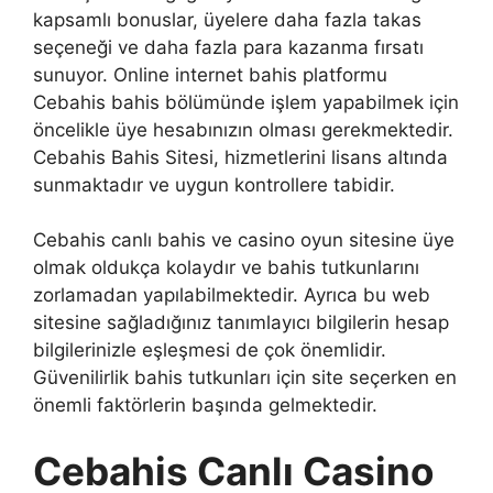
kapsamlı bonuslar, üyelere daha fazla takas
seçeneği ve daha fazla para kazanma fırsatı
sunuyor. Online internet bahis platformu
Cebahis bahis bölümünde işlem yapabilmek için
öncelikle üye hesabınızın olması gerekmektedir.
Cebahis Bahis Sitesi, hizmetlerini lisans altında
sunmaktadır ve uygun kontrollere tabidir.
Cebahis canlı bahis ve casino oyun sitesine üye
olmak oldukça kolaydır ve bahis tutkunlarını
zorlamadan yapılabilmektedir. Ayrıca bu web
sitesine sağladığınız tanımlayıcı bilgilerin hesap
bilgilerinizle eşleşmesi de çok önemlidir.
Güvenilirlik bahis tutkunları için site seçerken en
önemli faktörlerin başında gelmektedir.
Cebahis Canlı Casino