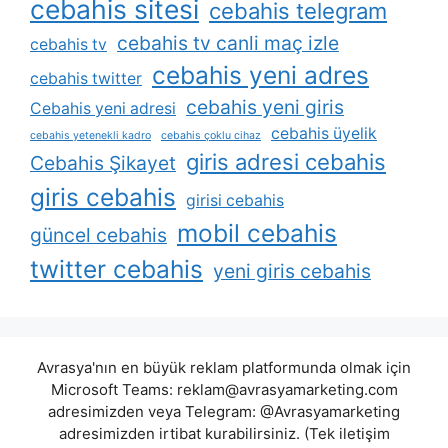
cebahis sitesi
cebahis telegram
cebahis tv canli maç izle
cebahis tv
cebahis yeni adres
cebahis twitter
cebahis yeni giris
Cebahis yeni adresi
cebahis üyelik
cebahis yetenekli kadro
cebahis çoklu cihaz
giris adresi cebahis
Cebahis Şikayet
giris cebahis
girisi cebahis
mobil cebahis
güncel cebahis
twitter cebahis
yeni giris cebahis
Avrasya'nın en büyük reklam platformunda olmak için
Microsoft Teams:
reklam@avrasyamarketing.com
adresimizden veya Telegram: @Avrasyamarketing
adresimizden irtibat kurabilirsiniz. (Tek iletişim