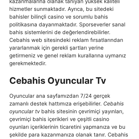
kazanmalarına olanak tanıyan yüksek kaliteli
hizmetler sunmaktadır. Ayrıca, bu sitedeki
bahisler bilinçli casino ve sorumlu bahis
politikasına dayanmaktadır. Sporseverler sanal
bahis sistemlerini de değerlendirebilirler.
Cebahis web sitesindeki reklam fırsatlarından
yararlanmak için gerekli şartları yerine
getirmeniz ve genel reklam kurallarına uymanız
gerekmektedir.
Cebahis Oyuncular Tv
Oyuncular ana sayfamızdan 7/24 gerçek
zamanlı destek hattımıza erişebilirler.
Cebahis
oyuncular tv
bahis sitesinin çevrimiçi yayınları,
çevrimiçi bahis içerikleri ve çeşitli casino
oyunları içeriklerinin ticaretini yapmanıza ve bu
şekilde para kazanmanıza olanak tanır. Cebahis