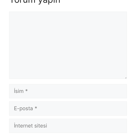
Yorum
İsim
E-
posta
İnternet
sitesi