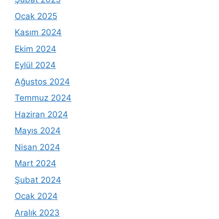
Ocak 2025
Kasım 2024
Ekim 2024
Eylül 2024
Ağustos 2024
Temmuz 2024
Haziran 2024
Mayıs 2024
Nisan 2024
Mart 2024
Şubat 2024
Ocak 2024
Aralık 2023