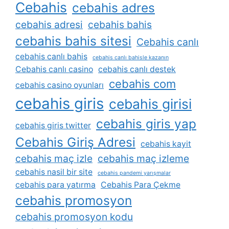
Cebahis
cebahis adres
cebahis adresi
cebahis bahis
cebahis bahis sitesi
Cebahis canlı
cebahis canlı bahis
cebahis canlı bahisle kazanın
Cebahis canlı casino
cebahis canlı destek
cebahis com
cebahis casino oyunları
cebahis giris
cebahis girisi
cebahis giris yap
cebahis giris twitter
Cebahis Giriş Adresi
cebahis kayit
cebahis maç izle
cebahis maç izleme
cebahis nasil bir site
cebahis pandemi yarışmalar
cebahis para yatırma
Cebahis Para Çekme
cebahis promosyon
cebahis promosyon kodu