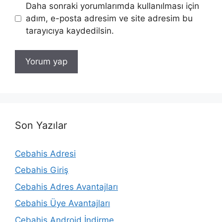
Daha sonraki yorumlarımda kullanılması için
adım, e-posta adresim ve site adresim bu
tarayıcıya kaydedilsin.
Son Yazılar
Cebahis Adresi
Cebahis Giriş
Cebahis Adres Avantajları
Cebahis Üye Avantajları
Cebahis Android İndirme