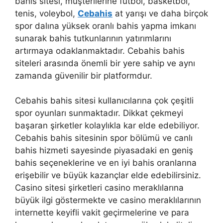
bahis sitesi, müşterilerine futbol, ​​basketbol, ​​
tenis, voleybol,
Cebahis
at yarışı ve daha birçok
spor dalına yüksek oranlı bahis yapma imkanı
sunarak bahis tutkunlarının yatırımlarını
artırmaya odaklanmaktadır. Cebahis bahis
siteleri arasında önemli bir yere sahip ve aynı
zamanda güvenilir bir platformdur.
Cebahis bahis sitesi kullanıcılarına çok çeşitli
spor oyunları sunmaktadır. Dikkat çekmeyi
başaran şirketler kolaylıkla kar elde edebiliyor.
Cebahis bahis sitesinin spor bölümü ve canlı
bahis hizmeti sayesinde piyasadaki en geniş
bahis seçeneklerine ve en iyi bahis oranlarına
erişebilir ve büyük kazançlar elde edebilirsiniz.
Casino sitesi şirketleri casino meraklılarına
büyük ilgi göstermekte ve casino meraklılarının
internette keyifli vakit geçirmelerine ve para