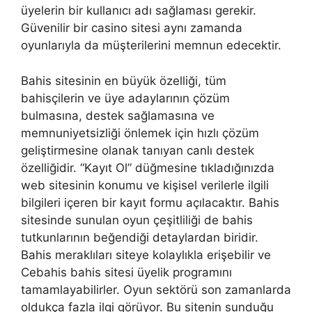
üyelerin bir kullanıcı adı sağlaması gerekir.
Güvenilir bir casino sitesi aynı zamanda
oyunlarıyla da müşterilerini memnun edecektir.
Bahis sitesinin en büyük özelliği, tüm
bahisçilerin ve üye adaylarının çözüm
bulmasına, destek sağlamasına ve
memnuniyetsizliği önlemek için hızlı çözüm
geliştirmesine olanak tanıyan canlı destek
özelliğidir. “Kayıt Ol” düğmesine tıkladığınızda
web sitesinin konumu ve kişisel verilerle ilgili
bilgileri içeren bir kayıt formu açılacaktır. Bahis
sitesinde sunulan oyun çeşitliliği de bahis
tutkunlarının beğendiği detaylardan biridir.
Bahis meraklıları siteye kolaylıkla erişebilir ve
Cebahis bahis sitesi üyelik programını
tamamlayabilirler. Oyun sektörü son zamanlarda
oldukça fazla ilgi görüyor. Bu sitenin sunduğu