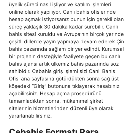
üyelik süreci nasıl işliyor ve katılım işlemleri
online olarak yapılıyor. Canlı bahis ofislerinde
hesap açmak istiyorsanız bunun için gerekli olan
süreç yaklaşık 30 dakika kadar sürebilir. Canlı
bahis sitesi kuruldu ve Avrupa’nın birçok yerinde
çeşitli dillerde yayın yapmaya devam ederek Çin
bahis pazarında sağlam bir yer edindi. Kurumsal
bir projenin desteğiyle faaliyete geçen bu canlı
bahis ajansı artık ülkemiz bahis pazarında söz
sahibidir. Cebahis giriş işlemi sizi Canlı Bahis
Ofisi ana sayfasına götürdükten sonra sağ üst
köşedeki “Giriş” butonuna tıklayarak hesabınızı
açabilirsiniz. Hesap açma prosedürünü
tamamladıktan sonra, mükemmel şirket
sitelerinin hizmetlerinden düzenli üye olarak
yararlanabilirsiniz.
Cebahis Formatı Para