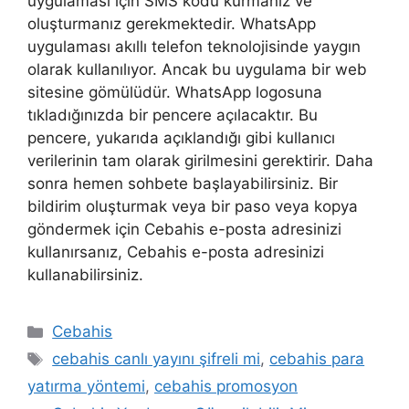
uygulaması için SMS kodu kurmanız ve
oluşturmanız gerekmektedir. WhatsApp
uygulaması akıllı telefon teknolojisinde yaygın
olarak kullanılıyor. Ancak bu uygulama bir web
sitesine gömülüdür. WhatsApp logosuna
tıkladığınızda bir pencere açılacaktır. Bu
pencere, yukarıda açıklandığı gibi kullanıcı
verilerinin tam olarak girilmesini gerektirir. Daha
sonra hemen sohbete başlayabilirsiniz. Bir
bildirim oluşturmak veya bir paso veya kopya
göndermek için Cebahis e-posta adresinizi
kullanırsanız, Cebahis e-posta adresinizi
kullanabilirsiniz.
Kategoriler
Cebahis
Etiketler
cebahis canlı yayını şifreli mi
,
cebahis para
yatırma yöntemi
,
cebahis promosyon