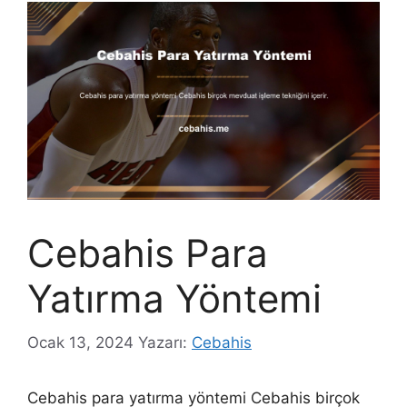
Cebahis Para
Yatırma Yöntemi
Ocak 13, 2024
Yazarı:
Cebahis
Cebahis para yatırma yöntemi Cebahis birçok