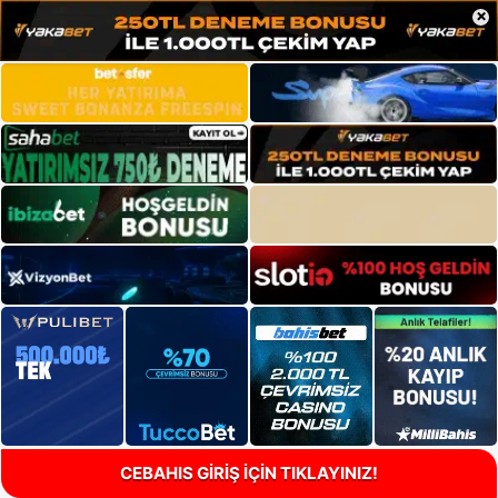
×
CEBAHIS GİRİŞ İÇİN TIKLAYINIZ!