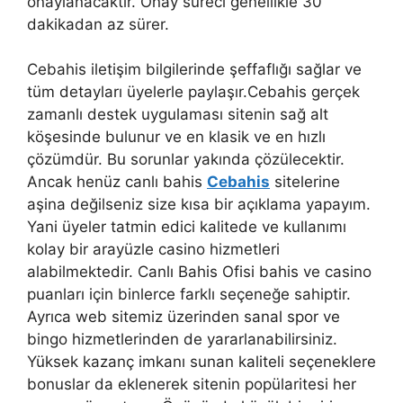
onaylanacaktır. Onay süreci genellikle 30
dakikadan az sürer.
Cebahis iletişim bilgilerinde şeffaflığı sağlar ve
tüm detayları üyelerle paylaşır.Cebahis gerçek
zamanlı destek uygulaması sitenin sağ alt
köşesinde bulunur ve en klasik ve en hızlı
çözümdür. Bu sorunlar yakında çözülecektir.
Ancak henüz canlı bahis
Cebahis
sitelerine
aşina değilseniz size kısa bir açıklama yapayım.
Yani üyeler tatmin edici kalitede ve kullanımı
kolay bir arayüzle casino hizmetleri
alabilmektedir. Canlı Bahis Ofisi bahis ve casino
puanları için binlerce farklı seçeneğe sahiptir.
Ayrıca web sitemiz üzerinden sanal spor ve
bingo hizmetlerinden de yararlanabilirsiniz.
Yüksek kazanç imkanı sunan kaliteli seçeneklere
bonuslar da eklenerek sitenin popülaritesi her