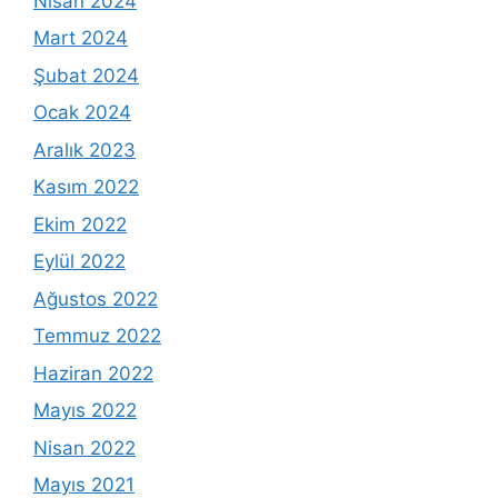
Nisan 2024
Mart 2024
Şubat 2024
Ocak 2024
Aralık 2023
Kasım 2022
Ekim 2022
Eylül 2022
Ağustos 2022
Temmuz 2022
Haziran 2022
Mayıs 2022
Nisan 2022
Mayıs 2021