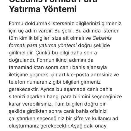
Yatırma Yöntemi
Formu doldurmak isterseniz bilgilerinizi girmeniz
için üç adım vardır. Bu şekil. Bu adımda istenen
tüm kimlik bilgileri size ait olmalı ve
Cebahis
formatı para yatırma yöntemi
doğru şekilde
girilmelidir. Çünkü bu bilgi daha sonra
doğrulandı. Formun ikinci adımını da
tamamladıktan sonra canlı bahis ajansıyla
iletişime geçmek için artık e-posta adresiniz ve
telefon numaranız gibi bilgileri girmeniz
gerekecektir. Ayrıca bu aşamada canlı bahis
sitenizi açarken hangi para birimini seçeceğinize
karar verebilirsiniz. Tüm bilgileri doğru bir
şekilde girdikten sonra canlı bahis ofisinizi
çalıştırırken seçeceğiniz bir şifre ve kullanıcı adı
oluşturmanız gerekecektir.Aşağıdaki onay