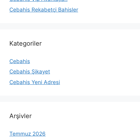
Cebahis Rekabetçi Bahisler
Kategoriler
Cebahis
Cebahis Şikayet
Cebahis Yeni Adresi
Arşivler
Temmuz 2026