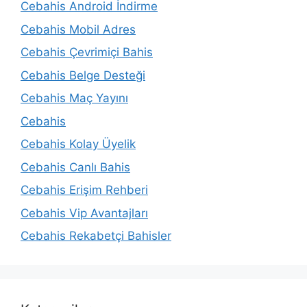
Cebahis Android İndirme
Cebahis Mobil Adres
Cebahis Çevrimiçi Bahis
Cebahis Belge Desteği
Cebahis Maç Yayını
Cebahis
Cebahis Kolay Üyelik
Cebahis Canlı Bahis
Cebahis Erişim Rehberi
Cebahis Vip Avantajları
Cebahis Rekabetçi Bahisler