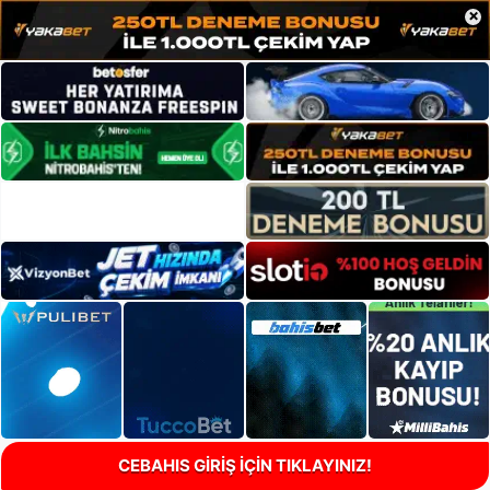
×
CEBAHIS GİRİŞ İÇİN TIKLAYINIZ!