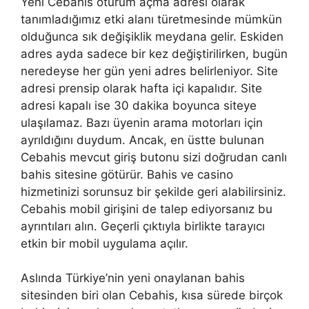
Yeni Cebahis oturum açma adresi olarak
tanımladığımız etki alanı türetmesinde mümkün
olduğunca sık değişiklik meydana gelir. Eskiden
adres ayda sadece bir kez değiştirilirken, bugün
neredeyse her gün yeni adres belirleniyor. Site
adresi prensip olarak hafta içi kapalıdır. Site
adresi kapalı ise 30 dakika boyunca siteye
ulaşılamaz. Bazı üyenin arama motorları için
ayrıldığını duydum. Ancak, en üstte bulunan
Cebahis mevcut giriş butonu sizi doğrudan canlı
bahis sitesine götürür. Bahis ve casino
hizmetinizi sorunsuz bir şekilde geri alabilirsiniz.
Cebahis mobil girişini de talep ediyorsanız bu
ayrıntıları alın. Geçerli çıktıyla birlikte tarayıcı
etkin bir mobil uygulama açılır.
Aslında Türkiye’nin yeni onaylanan bahis
sitesinden biri olan Cebahis, kısa sürede birçok