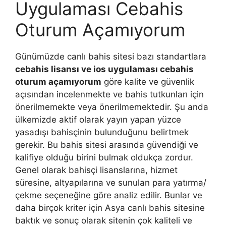
Uygulaması Cebahis
Oturum Açamıyorum
Günümüzde canlı bahis sitesi bazı standartlara
cebahis lisansı ve ios uygulaması cebahis
oturum açamıyorum
göre kalite ve güvenlik
açısından incelenmekte ve bahis tutkunları için
önerilmemekte veya önerilmemektedir. Şu anda
ülkemizde aktif olarak yayın yapan yüzce
yasadışı bahisçinin bulunduğunu belirtmek
gerekir. Bu bahis sitesi arasında güvendiği ve
kalifiye olduğu birini bulmak oldukça zordur.
Genel olarak bahisçi lisanslarına, hizmet
süresine, altyapılarına ve sunulan para yatırma/
çekme seçeneğine göre analiz edilir. Bunlar ve
daha birçok kriter için Asya canlı bahis sitesine
baktık ve sonuç olarak sitenin çok kaliteli ve