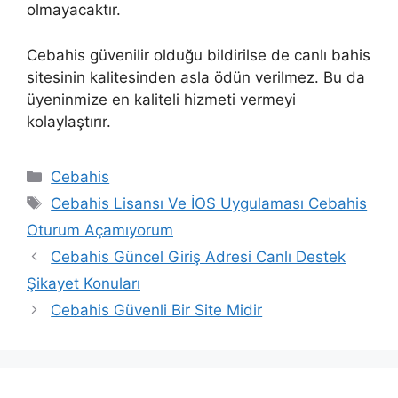
olmayacaktır.
Cebahis güvenilir olduğu bildirilse de canlı bahis
sitesinin kalitesinden asla ödün verilmez. Bu da
üyeninmize en kaliteli hizmeti vermeyi
kolaylaştırır.
Kategoriler
Cebahis
Etiketler
Cebahis Lisansı Ve İOS Uygulaması Cebahis
Oturum Açamıyorum
Yazı
Cebahis Güncel Giriş Adresi Canlı Destek
dolaşımı
Şikayet Konuları
Cebahis Güvenli Bir Site Midir