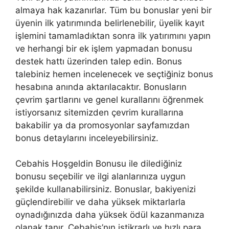
almaya hak kazanırlar. Tüm bu bonuslar yeni bir
üyenin ilk yatırımında belirlenebilir, üyelik kayıt
işlemini tamamladıktan sonra ilk yatırımını yapın
ve herhangi bir ek işlem yapmadan bonusu
destek hattı üzerinden talep edin. Bonus
talebiniz hemen incelenecek ve seçtiğiniz bonus
hesabına anında aktarılacaktır. Bonusların
çevrim şartlarını ve genel kurallarını öğrenmek
istiyorsanız sitemizden çevrim kurallarına
bakabilir ya da promosyonlar sayfamızdan
bonus detaylarını inceleyebilirsiniz.
Cebahis Hoşgeldin Bonusu ile dilediğiniz
bonusu seçebilir ve ilgi alanlarınıza uygun
şekilde kullanabilirsiniz. Bonuslar, bakiyenizi
güçlendirebilir ve daha yüksek miktarlarla
oynadığınızda daha yüksek ödül kazanmanıza
olanak tanır. Cebahis’nın istikrarlı ve hızlı para