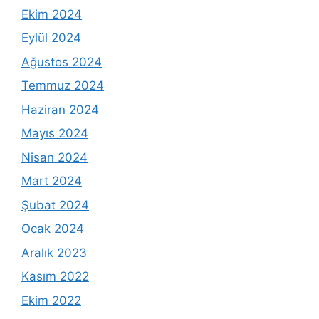
Ekim 2024
Eylül 2024
Ağustos 2024
Temmuz 2024
Haziran 2024
Mayıs 2024
Nisan 2024
Mart 2024
Şubat 2024
Ocak 2024
Aralık 2023
Kasım 2022
Ekim 2022