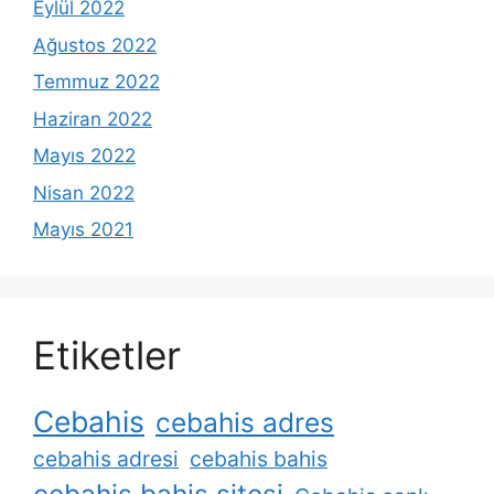
Eylül 2022
Ağustos 2022
Temmuz 2022
Haziran 2022
Mayıs 2022
Nisan 2022
Mayıs 2021
Etiketler
Cebahis
cebahis adres
cebahis adresi
cebahis bahis