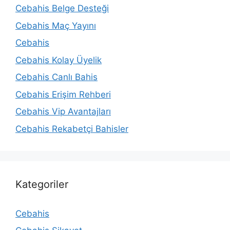
Cebahis Belge Desteği
Cebahis Maç Yayını
Cebahis
Cebahis Kolay Üyelik
Cebahis Canlı Bahis
Cebahis Erişim Rehberi
Cebahis Vip Avantajları
Cebahis Rekabetçi Bahisler
Kategoriler
Cebahis