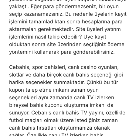
yaklaştı. Eğer para göndermezseniz, bir oyun
seçip kazanamazsınız. Bu nedenle üyelerin kayıt
işlemini tamamladıktan sonra hesaplarına para
aktarmaları gerekmektedir. Site üyeleri yatırım
işlemlerini nasıl takip edebilir? Üye kayıt
olduktan sonra site üzerinden seçtiğiniz ödeme
yöntemini kullanarak para gönderebilirsiniz.
Cebahis, spor bahisleri, canlı casino oyunları,
slotlar ve daha birçok canlı bahis seçeneği gibi
harika seçenekler sunmaktadır. Çünkü bu tür
kupon talep etme imkanı sunan oyun
seçenekleri aynı zamanda canlı TV izlerken
bireysel bahis kuponu oluşturma imkanı da
sunuyor. Cebahis canlı bahis TV yayını, özellikle
futbol maçları olmak üzere istediğiniz zaman
canlı bahis fırsatları oluşturmanıza olanak
sağlar. Özellikle canlı TV izlerken bahis