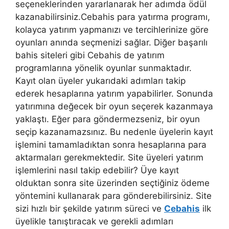
seçeneklerinden yararlanarak her adımda ödül
kazanabilirsiniz.Cebahis para yatırma programı,
kolayca yatırım yapmanızı ve tercihlerinize göre
oyunları anında seçmenizi sağlar. Diğer başarılı
bahis siteleri gibi Cebahis de yatırım
programlarına yönelik oyunlar sunmaktadır.
Kayıt olan üyeler yukarıdaki adımları takip
ederek hesaplarına yatırım yapabilirler. Sonunda
yatırımına değecek bir oyun seçerek kazanmaya
yaklaştı. Eğer para göndermezseniz, bir oyun
seçip kazanamazsınız. Bu nedenle üyelerin kayıt
işlemini tamamladıktan sonra hesaplarına para
aktarmaları gerekmektedir. Site üyeleri yatırım
işlemlerini nasıl takip edebilir? Üye kayıt
olduktan sonra site üzerinden seçtiğiniz ödeme
yöntemini kullanarak para gönderebilirsiniz. Site
sizi hızlı bir şekilde yatırım süreci ve
Cebahis
ilk
üyelikle tanıştıracak ve gerekli adımları