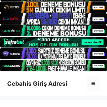
İçeriğe
atla
Cebahis Giriş Adresi
Menü