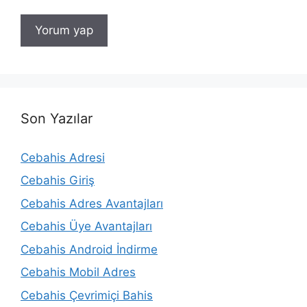
Son Yazılar
Cebahis Adresi
Cebahis Giriş
Cebahis Adres Avantajları
Cebahis Üye Avantajları
Cebahis Android İndirme
Cebahis Mobil Adres
Cebahis Çevrimiçi Bahis