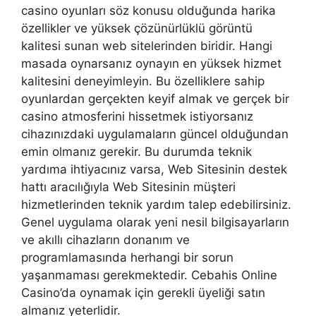
casino oyunları söz konusu olduğunda harika
özellikler ve yüksek çözünürlüklü görüntü
kalitesi sunan web sitelerinden biridir. Hangi
masada oynarsanız oynayın en yüksek hizmet
kalitesini deneyimleyin. Bu özelliklere sahip
oyunlardan gerçekten keyif almak ve gerçek bir
casino atmosferini hissetmek istiyorsanız
cihazınızdaki uygulamaların güncel olduğundan
emin olmanız gerekir. Bu durumda teknik
yardıma ihtiyacınız varsa, Web Sitesinin destek
hattı aracılığıyla Web Sitesinin müşteri
hizmetlerinden teknik yardım talep edebilirsiniz.
Genel uygulama olarak yeni nesil bilgisayarların
ve akıllı cihazların donanım ve
programlamasında herhangi bir sorun
yaşanmaması gerekmektedir. Cebahis Online
Casino’da oynamak için gerekli üyeliği satın
almanız yeterlidir.