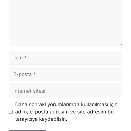
İsim
E-
posta
İnternet
sitesi
Daha sonraki yorumlarımda kullanılması için
adım, e-posta adresim ve site adresim bu
tarayıcıya kaydedilsin.