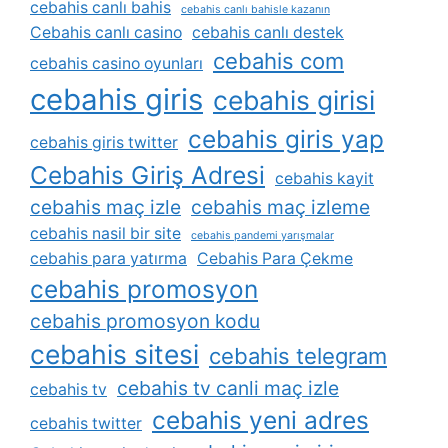
cebahis canlı bahis
cebahis canlı bahisle kazanın
Cebahis canlı casino
cebahis canlı destek
cebahis com
cebahis casino oyunları
cebahis giris
cebahis girisi
cebahis giris yap
cebahis giris twitter
Cebahis Giriş Adresi
cebahis kayit
cebahis maç izle
cebahis maç izleme
cebahis nasil bir site
cebahis pandemi yarışmalar
cebahis para yatırma
Cebahis Para Çekme
cebahis promosyon
cebahis promosyon kodu
cebahis sitesi
cebahis telegram
cebahis tv canli maç izle
cebahis tv
cebahis yeni adres
cebahis twitter