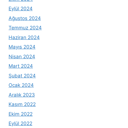
Eylül 2024
Ağustos 2024
Temmuz 2024
Haziran 2024
Mayıs 2024
Nisan 2024
Mart 2024
Şubat 2024
Ocak 2024
Aralık 2023
Kasım 2022
Ekim 2022
Eylül 2022