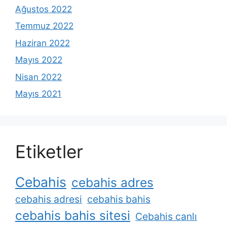
Ağustos 2022
Temmuz 2022
Haziran 2022
Mayıs 2022
Nisan 2022
Mayıs 2021
Etiketler
Cebahis
cebahis adres
cebahis adresi
cebahis bahis
cebahis bahis sitesi
Cebahis canlı