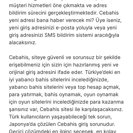
müşteri hizmetleri öne çıkmakta ve adres
bildirim sürecini gerçekleştirmektedir. Cebahis
yeni adresi bana haber verecek mi? Üye iseniz,
yeni giriş adresinizi e-posta yoluyla veya yeni
giriş adresinizi SMS bildirim sistemi aracılığıyla
alacaksınız.
Cebahis, siteye güvenli ve sorunsuz bir şekilde
erişebilmeniz için sizin için hazırlanmış yeni ve
orijinal giriş adresini ifade eder. Türkiye’deki en
iyi yabancı bahis sitelerini incelediğinizde,
yabancı bahis sitelerini veya top hesap açmak,
para yatırmak, bahis oynamak, oyun oynamak
için oyun sitelerini incelediğinizde para kazanma
şansınız var, Cebahis sitesi ile karşılaşacaksınız.
Türk kullanıcıların yaşayabileceği tek sorun,
Japonya’da çözülen Cebahis giriş sorunudur.
Geçici çözümdeki en ilginç seçenek, en kolay