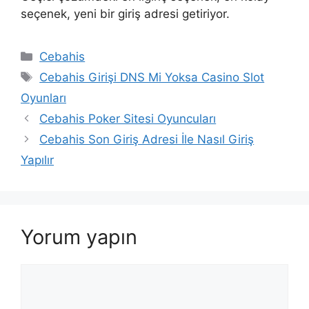
seçenek, yeni bir giriş adresi getiriyor.
Kategoriler
Cebahis
Etiketler
Cebahis Girişi DNS Mi Yoksa Casino Slot
Oyunları
Yazı
Cebahis Poker Sitesi Oyuncuları
dolaşımı
Cebahis Son Giriş Adresi İle Nasıl Giriş
Yapılır
Yorum yapın
Yorum