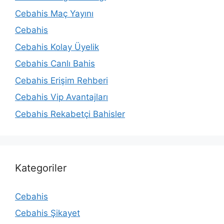
Cebahis Maç Yayını
Cebahis
Cebahis Kolay Üyelik
Cebahis Canlı Bahis
Cebahis Erişim Rehberi
Cebahis Vip Avantajları
Cebahis Rekabetçi Bahisler
Kategoriler
Cebahis
Cebahis Şikayet